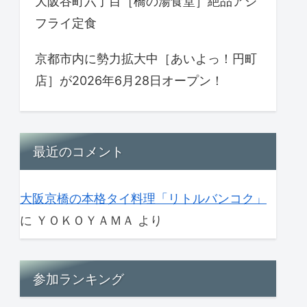
大阪谷町六丁目［橋の湯食堂］絶品アジ
フライ定食
京都市内に勢力拡大中［あいよっ！円町
店］が2026年6月28日オープン！
最近のコメント
大阪京橋の本格タイ料理「リトルバンコク」
に
ＹＯＫＯＹＡＭＡ
より
参加ランキング