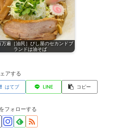
百万遍［油民］びし屋のセカンドブ
ランドは油そば
ェアする
はてブ
LINE
コピー
anをフォローする