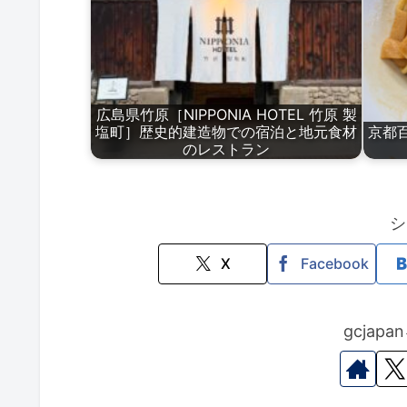
広島県竹原［NIPPONIA HOTEL 竹原 製
塩町］歴史的建造物での宿泊と地元食材
京都
のレストラン
シ
X
Facebook
gcjap