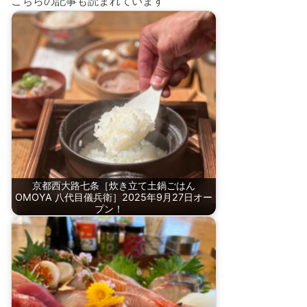
こちらの記事も読まれています
京都西大路七条［炊き立て土鍋ごはん
OMOYA 八代目儀兵衛］2025年9月27日オー
プン！