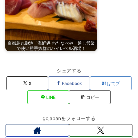
京都烏丸御池「海鮮処 わたなべや」通し営業
で使い勝手抜群のハイレベル酒場！
シェアする
X
Facebook
はてブ
LINE
コピー
gcjapanをフォローする