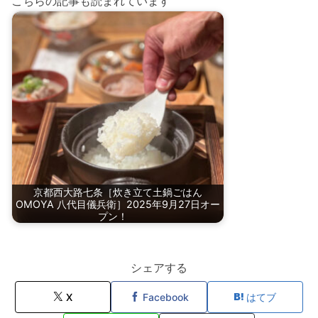
こちらの記事も読まれています
京都西大路七条［炊き立て土鍋ごはん
OMOYA 八代目儀兵衛］2025年9月27日オー
プン！
シェアする
X
Facebook
はてブ