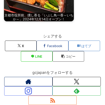
京都市役所前、燻し香る「いぶし鳥一香～いち
か～」2024年12月14日オープン！
シェアする
X
Facebook
はてブ
LINE
コピー
gcjapanをフォローする