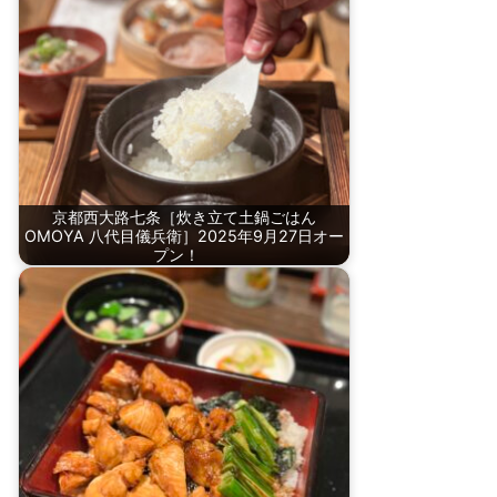
京都西大路七条［炊き立て土鍋ごはん
OMOYA 八代目儀兵衛］2025年9月27日オー
プン！