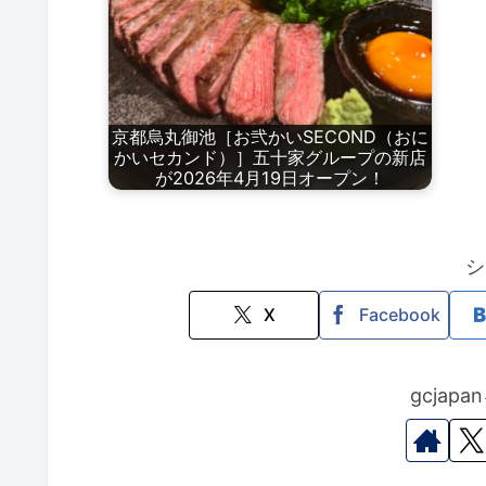
京都烏丸御池［お弐かいSECOND（おに
かいセカンド）］五十家グループの新店
が2026年4月19日オープン！
シ
X
Facebook
gcjap