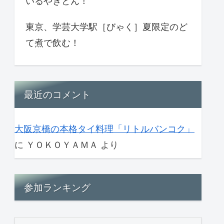
いるやきとん！
東京、学芸大学駅［びゃく］夏限定のど
て煮で飲む！
最近のコメント
大阪京橋の本格タイ料理「リトルバンコク」
に
ＹＯＫＯＹＡＭＡ
より
参加ランキング