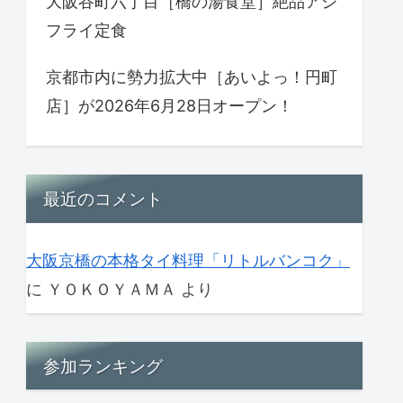
大阪谷町六丁目［橋の湯食堂］絶品アジ
フライ定食
京都市内に勢力拡大中［あいよっ！円町
店］が2026年6月28日オープン！
最近のコメント
大阪京橋の本格タイ料理「リトルバンコク」
に
ＹＯＫＯＹＡＭＡ
より
参加ランキング