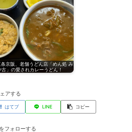
三条京阪、老舗うどん店「めん処 み
や古」の愛されカレーうどん！
ェアする
はてブ
LINE
コピー
anをフォローする