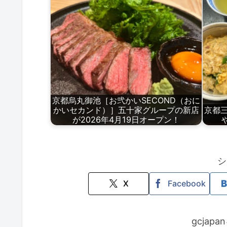
京都烏丸御池［お弐かいSECOND（おに
かいセカンド）］五十家グループの新店
京都
が2026年4月19日オープン！
シ
X
Facebook
gcjap