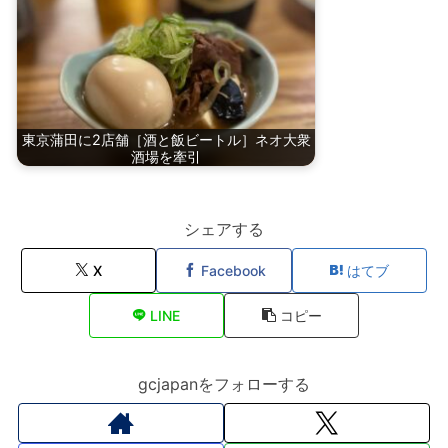
東京蒲田に2店舗［酒と飯ビートル］ネオ大衆
酒場を牽引
シェアする
X
Facebook
はてブ
LINE
コピー
gcjapanをフォローする