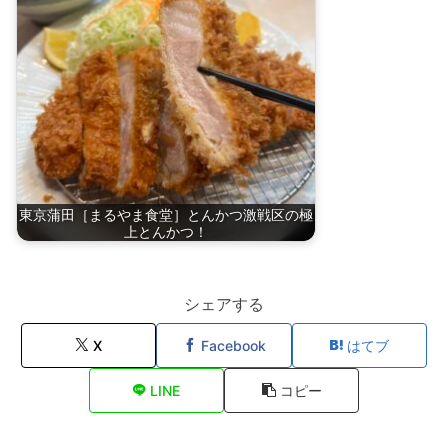
東京蒲田［まるやま食堂］とんかつ激戦区の極
上とんかつ！
シェアする
X
Facebook
はてブ
LINE
コピー