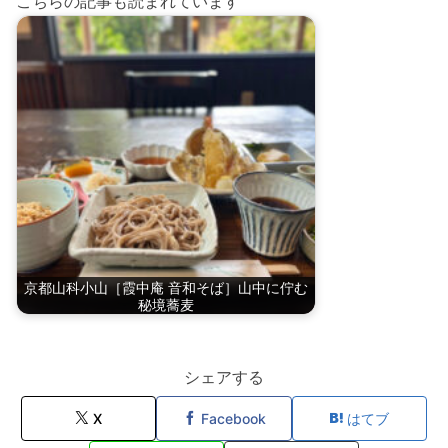
こちらの記事も読まれています
京都山科小山［霞中庵 音和そば］山中に佇む
秘境蕎麦
シェアする
X
Facebook
はてブ