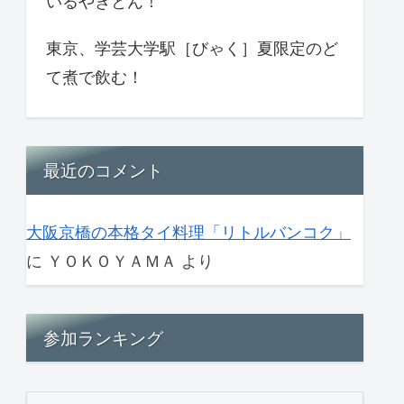
いるやきとん！
東京、学芸大学駅［びゃく］夏限定のど
て煮で飲む！
最近のコメント
大阪京橋の本格タイ料理「リトルバンコク」
に
ＹＯＫＯＹＡＭＡ
より
参加ランキング