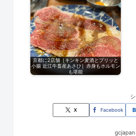
京都に2店舗［キンキン麦酒とプリッと
小腸 近江牛畜産あさひ］赤身もホルモン
も堪能
シ
X
Facebook
gcjap