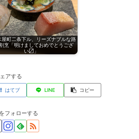
木屋町二条下ル、リーズナブルな路
割烹「明けましておめでとうござ
い〼」
ェアする
はてブ
LINE
コピー
anをフォローする