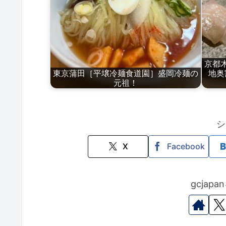
京都
東京蒲田［平壌冷麺食道園］盛岡冷麺の
地奥
元祖！
シ
X
Facebook
gcjap