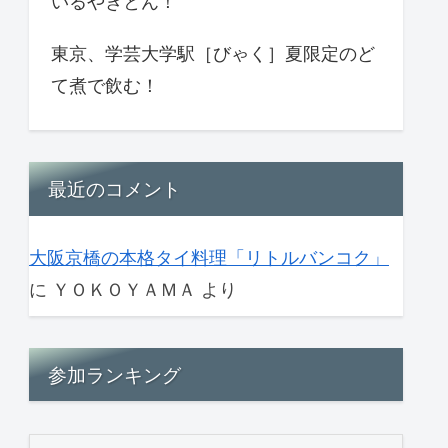
いるやきとん！
東京、学芸大学駅［びゃく］夏限定のど
て煮で飲む！
最近のコメント
大阪京橋の本格タイ料理「リトルバンコク」
に
ＹＯＫＯＹＡＭＡ
より
参加ランキング