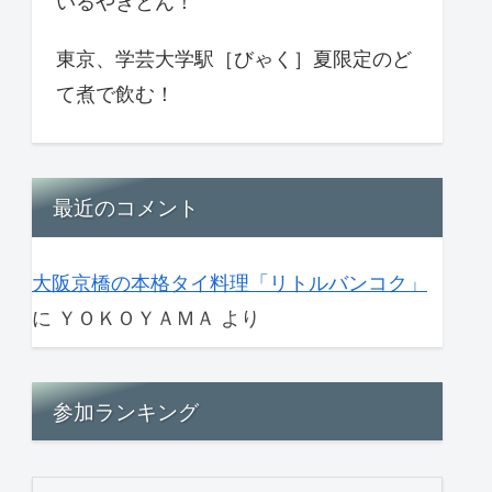
いるやきとん！
東京、学芸大学駅［びゃく］夏限定のど
て煮で飲む！
最近のコメント
大阪京橋の本格タイ料理「リトルバンコク」
に
ＹＯＫＯＹＡＭＡ
より
参加ランキング