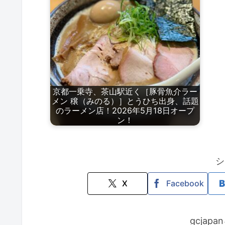
京都一乗寺、茶山駅近く［豚骨魚介ラー
メン 穣（みのる）］とうひち出身、話題
のラーメン店！2026年5月18日オープ
ン！
シ
X
Facebook
gcjap