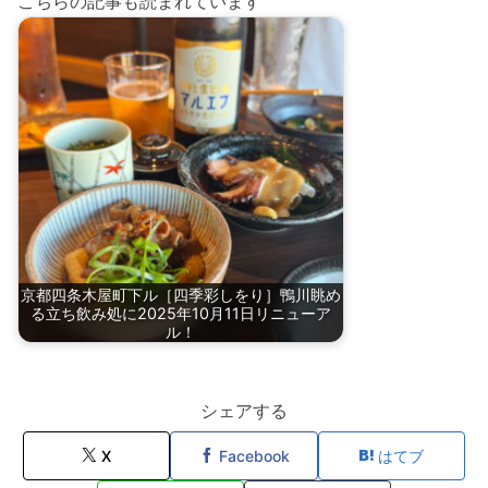
こちらの記事も読まれています
京都四条木屋町下ル［四季彩しをり］鴨川眺め
る立ち飲み処に2025年10月11日リニューア
ル！
シェアする
X
Facebook
はてブ