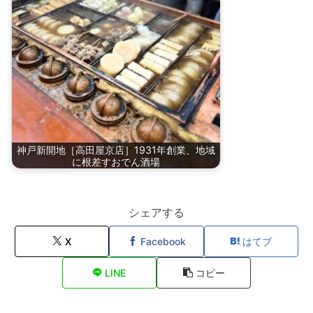
神戸新開地［高田屋京店］1931年創業、地域
に根差すおでん酒場
シェアする
X
Facebook
はてブ
LINE
コピー