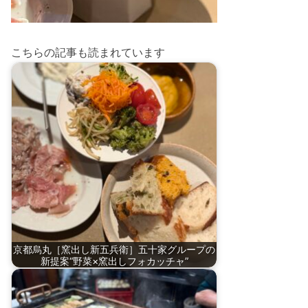
こちらの記事も読まれています
京都烏丸［窯出し新五兵衛］五十家グループの
新提案“野菜×窯出しフォカッチャ”