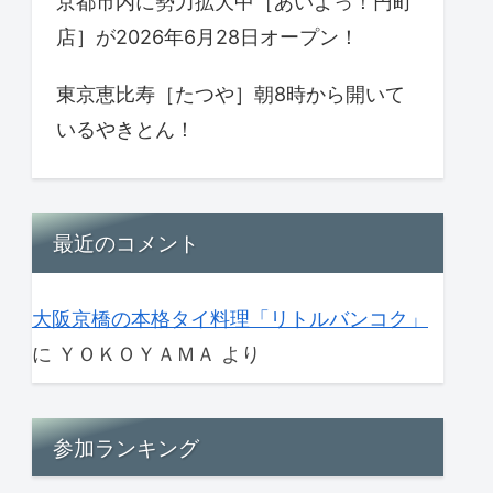
京都市内に勢力拡大中［あいよっ！円町
店］が2026年6月28日オープン！
東京恵比寿［たつや］朝8時から開いて
いるやきとん！
最近のコメント
大阪京橋の本格タイ料理「リトルバンコク」
に
ＹＯＫＯＹＡＭＡ
より
参加ランキング