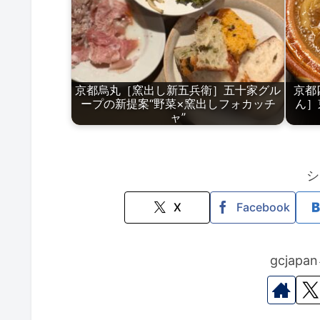
京都烏丸［窯出し新五兵衛］五十家グル
京都
ープの新提案“野菜×窯出しフォカッチ
ん］
ャ”
シ
X
Facebook
gcjap