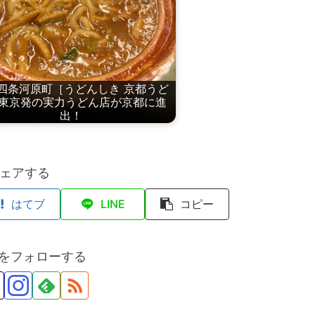
四条河原町［うどんしき 京都うど
東京発の実力うどん店が京都に進
出！
ェアする
はてブ
LINE
コピー
anをフォローする