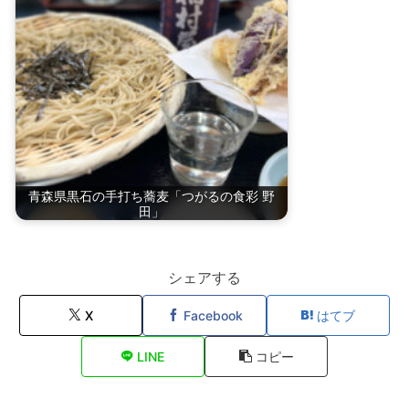
青森県黒石の手打ち蕎麦「つがるの食彩 野
田」
シェアする
X
Facebook
はてブ
LINE
コピー