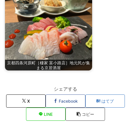
京都四条河原町［棲家 富小路店］地元民が集
まる京居酒屋
シェアする
X
Facebook
はてブ
LINE
コピー