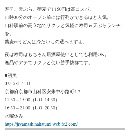
寿司、天ぷら、蕎麦で1,150円は高コスパ。
11時30分のオープン前には行列ができるほど人気。
山科駅前の高立地でサクッと気軽に寿司＆天ぷらランチ
を。
蕎麦orうどんは冷たいもの選べますよ。
夜は寿司はもちろん居酒屋使いとしても利用OK。
逸品やアテでサクッと使い勝手抜群です。
■初美
075-581-4111
京都府京都市山科区安朱中小路町4-2
11:30 – 15:00（L.O. 14:30）
16:30 – 21:00（L.O. 20:30）
水曜休み
https://jryamashinahatumi.web.fc2.com/