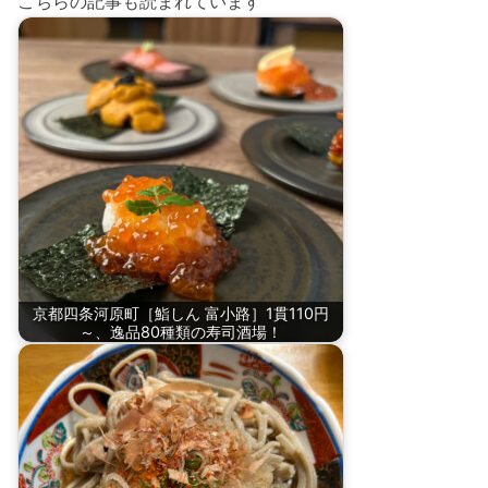
こちらの記事も読まれています
京都四条河原町［鮨しん 富小路］1貫110円
～、逸品80種類の寿司酒場！