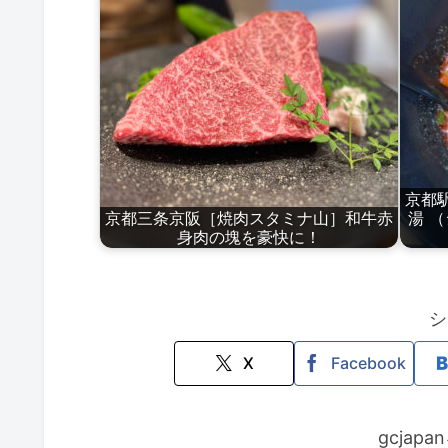
京都
京都三条京阪［焼肉スタミナ山］和牛赤
湯 （
身肉の塊を豪快に！
シ
X
Facebook
gcjap