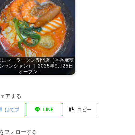
駅にマーラータン専門店［香香麻辣
シャンシャン）］2025年9月25日
オープン！
ェアする
はてブ
LINE
コピー
anをフォローする