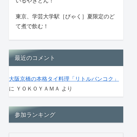
いるやきとん！
東京、学芸大学駅［びゃく］夏限定のど
て煮で飲む！
最近のコメント
大阪京橋の本格タイ料理「リトルバンコク」
に
ＹＯＫＯＹＡＭＡ
より
参加ランキング