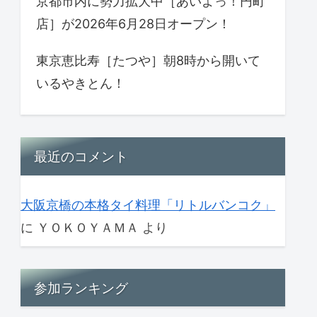
京都市内に勢力拡大中［あいよっ！円町
店］が2026年6月28日オープン！
東京恵比寿［たつや］朝8時から開いて
いるやきとん！
最近のコメント
大阪京橋の本格タイ料理「リトルバンコク」
に
ＹＯＫＯＹＡＭＡ
より
参加ランキング