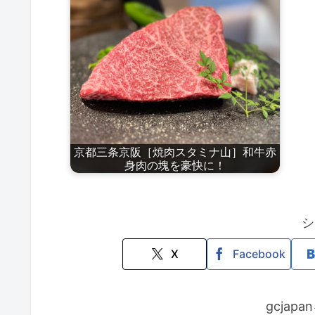
京都三条京阪［焼肉スタミナ山］和牛赤
身肉の塊を豪快に！
シ
X
Facebook
gcjap