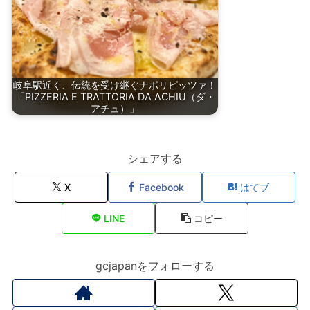
岐阜駅近く、伝統を受け継ぐナポリピッツァ！
「PIZZERIA E TRATTORIA DA ACHIU（ダ・
アチュ）」
シェアする
X
Facebook
はてブ
LINE
コピー
gcjapanをフォローする