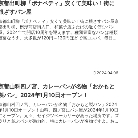
京都出町柳「ボナペティ」安くて美味い！街に
根ざすパン屋
京都出町柳「ボナペティ」安くて美味い！街に根ざすパン屋京
都出町柳、桝形商店街入口、和菓子店ふたばの近く佇むパン
屋。2024年で開店10周年を迎えます。種類豊富なパンは種類
豊富なうえ、大多数が120円～130円ほどで高コスパ。毎日で
も通えて、...
2024.04.06
京都山科四ノ宮、カレーパンが名物「おかもと
製パン」2024年1月10日オープン！
京都山科四ノ宮、カレーパンが名物「おかもと製パン」2024
年1月10日オープン！山科、四ノ宮にパン屋が2024年1月10日
にオープン。元々、セイジツベーカリーがあった場所です。ズ
ラリと並ぶパンが魅力的。特にカレーパンが名物ですよ。お手
頃な価...