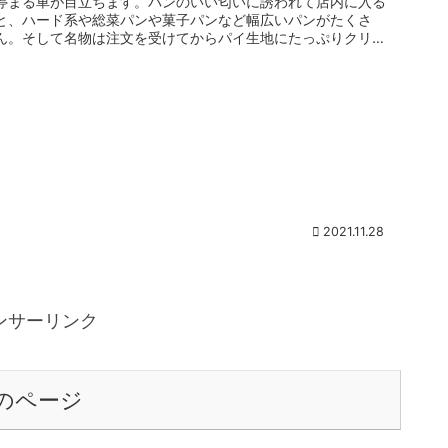
停まる車が目立ちます。パンのいい匂いに誘われて店内に入る
と、ハード系や総菜パンや菓子パンなど幅広いパンがたくさ
ん。そして名物は注文を受けてからパイ生地にたっぷりクリー
ムを詰め込むコルネ...
2021.11.28
ンサーリンク
のページ