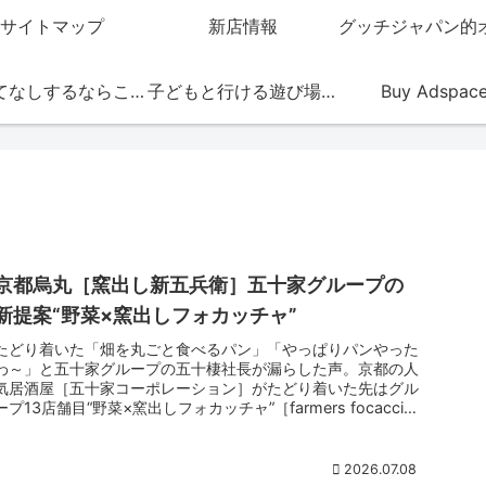
サイトマップ
新店情報
おもてなしするならこの店
子どもと行ける遊び場・お店
Buy Adspac
京都烏丸［窯出し新五兵衛］五十家グループの
新提案“野菜×窯出しフォカッチャ”
たどり着いた「畑を丸ごと食べるパン」「やっぱりパンやった
わ～」と五十家グループの五十棲社長が漏らした声。京都の人
気居酒屋［五十家コーポレーション］がたどり着いた先はグル
ープ13店舗目“野菜×窯出しフォカッチャ”［farmers focaccia
窯出し新五兵衛］2026年7月5日オープン。「どうしても やり
たい事が 一つある！野菜を練り込んだフォカッチャが焼きた
い」との五十棲社長の声からスタートしたプロジェクト。窯焼
2026.07.08
きフォカッチャ×野菜×ワインで飲める酒場スタイル。また