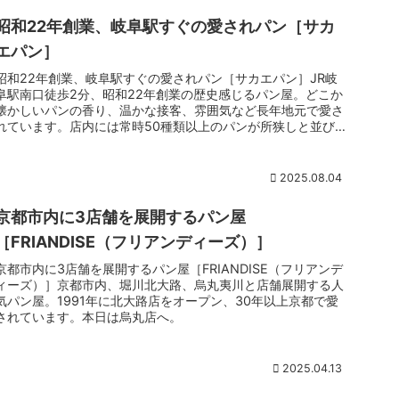
「新五兵衛」とは昔の農家だった実家に代々受け継がれてきた
昭和22年創業、岐阜駅すぐの愛されパン［サカ
由緒ある屋号。子どもの頃の想い残る屋号を使うとあって、意
気込みを感じます
エパン］
昭和22年創業、岐阜駅すぐの愛されパン［サカエパン］JR岐
阜駅南口徒歩2分、昭和22年創業の歴史感じるパン屋。どこか
懐かしいパンの香り、温かな接客、雰囲気など長年地元で愛さ
れています。店内には常時50種類以上のパンが所狭しと並び
ます。一番人気の「あんぱんちゃん」を頬張れば、今日一日の
活力になる。
2025.08.04
京都市内に3店舗を展開するパン屋
［FRIANDISE（フリアンディーズ）］
京都市内に3店舗を展開するパン屋［FRIANDISE（フリアンデ
ィーズ）］京都市内、堀川北大路、烏丸夷川と店舗展開する人
気パン屋。1991年に北大路店をオープン、30年以上京都で愛
されています。本日は烏丸店へ。
2025.04.13