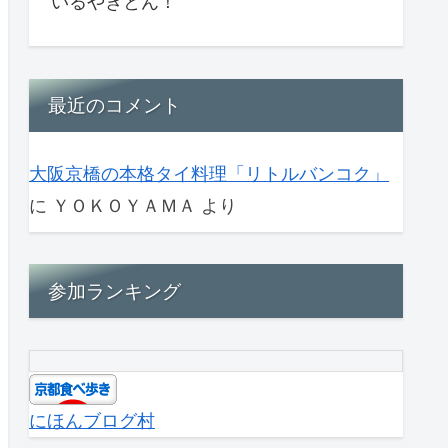
いるやきとん！
最近のコメント
大阪京橋の本格タイ料理「リトルバンコク」
に
ＹＯＫＯＹＡＭＡ
より
参加ランキング
にほんブログ村