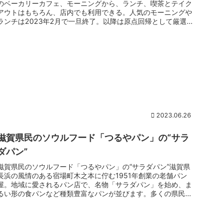
のベーカリーカフェ、モーニングから、ランチ、喫茶とテイク
アウトはもちろん、店内でも利用できる。人気のモーニングや
ランチは2023年2月で一旦終了。以降は原点回帰として厳選素
材のパン...
2023.06.26
滋賀県民のソウルフード「つるやパン」の“サラ
ダパン”
滋賀県民のソウルフード「つるやパン」の“サラダパン”滋賀県
長浜の風情のある宿場町木之本に佇む1951年創業の老舗パン
屋。地域に愛されるパン店で、名物「サラダパン」を始め、ま
るい形の食パンなど種類豊富なパンが並びます。多くの県民が
子どもの頃か...