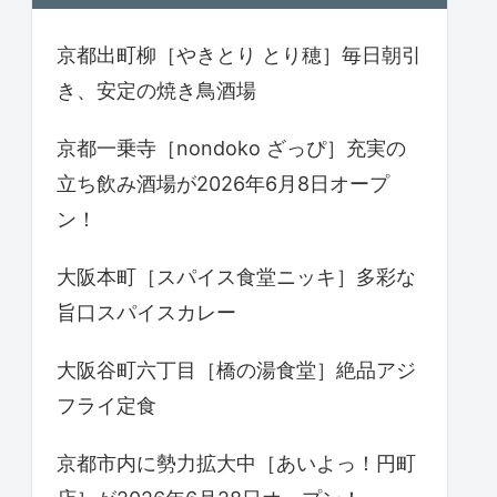
京都出町柳［やきとり とり穂］毎日朝引
き、安定の焼き鳥酒場
京都一乗寺［nondoko ざっぴ］充実の
立ち飲み酒場が2026年6月8日オープ
ン！
大阪本町［スパイス食堂ニッキ］多彩な
旨口スパイスカレー
大阪谷町六丁目［橋の湯食堂］絶品アジ
フライ定食
京都市内に勢力拡大中［あいよっ！円町