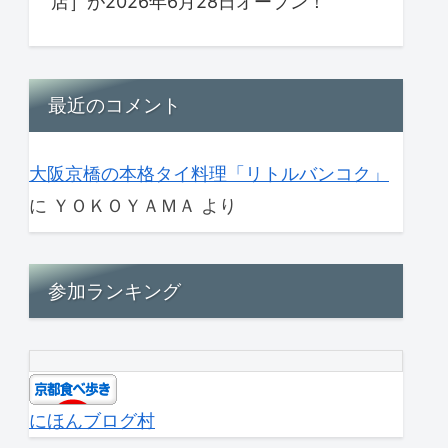
店］が2026年6月28日オープン！
最近のコメント
大阪京橋の本格タイ料理「リトルバンコク」
に
ＹＯＫＯＹＡＭＡ
より
参加ランキング
にほんブログ村