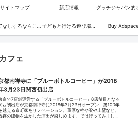
サイトマップ
新店情報
おもてなしするならこの店
子どもと行ける遊び場・お店
Buy Adspac
カフェ
京都南禅寺に「ブルーボトルコーヒー」が2018
年3月23日関西初出店
東京で7店舗運営する「ブルーボトルコーヒー」8店舗目となる
関西初出店が京都南禅寺に2018年3月23日オープン！築100年
を越える京町家をリノベーション。重厚な柱や梁や土壁など、
既存の建物を生かした演出が楽しめます。では行ってみまし
ょ！ご挨...