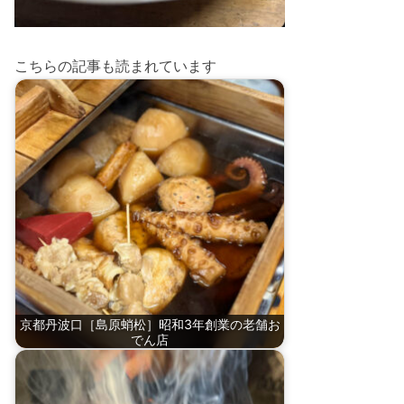
こちらの記事も読まれています
京都丹波口［島原蛸松］昭和3年創業の老舗お
でん店