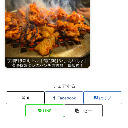
京都四条新町上ル［鶏焼肉はやし おいちょ］
濃厚特製タレのパンチ力抜群、鶏焼肉！
シェアする
X
Facebook
はてブ
LINE
コピー