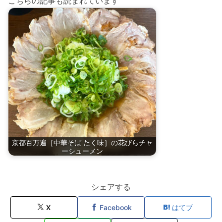
こちらの記事も読まれています
京都百万遍［中華そば たく味］の花びらチャ
ーシューメン
シェアする
X
Facebook
はてブ