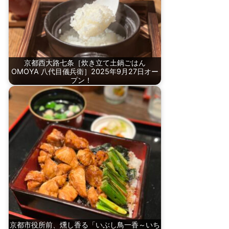
京都西大路七条［炊き立て土鍋ごはん
OMOYA 八代目儀兵衛］2025年9月27日オー
プン！
京都市役所前、燻し香る「いぶし鳥一香～いち