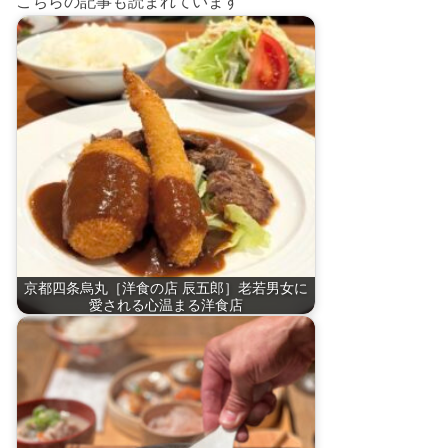
こちらの記事も読まれています
京都四条烏丸［洋食の店 辰五郎］老若男女に
愛される心温まる洋食店