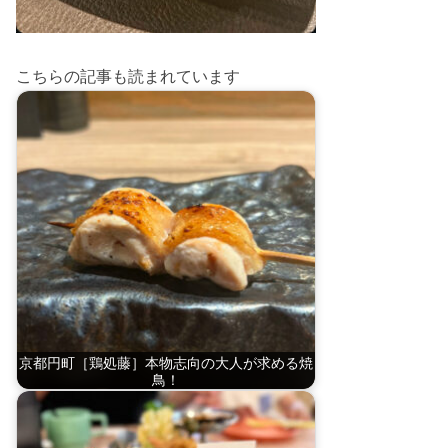
こちらの記事も読まれています
京都円町［鶏処藤］本物志向の大人が求める焼
鳥！