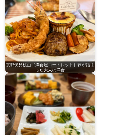
京都伏見桃山［洋食屋コートレット］夢が詰ま
った大人の洋食