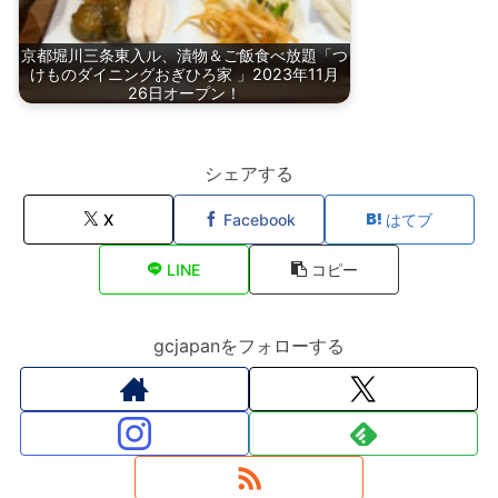
京都堀川三条東入ル、漬物＆ご飯食べ放題「つ
けものダイニングおぎひろ家 」2023年11月
26日オープン！
シェアする
X
Facebook
はてブ
LINE
コピー
gcjapanをフォローする