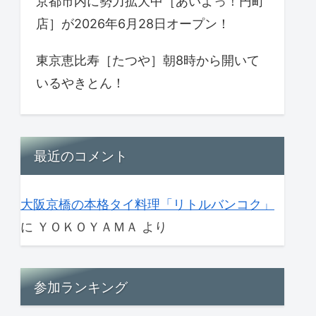
京都市内に勢力拡大中［あいよっ！円町
店］が2026年6月28日オープン！
東京恵比寿［たつや］朝8時から開いて
いるやきとん！
最近のコメント
大阪京橋の本格タイ料理「リトルバンコク」
に
ＹＯＫＯＹＡＭＡ
より
参加ランキング