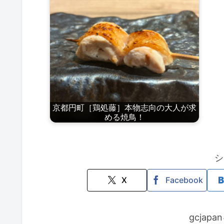
京都円町［鶏処藤］本物志向の大人が求
める焼鳥！
シ
X
Facebook
gcjap