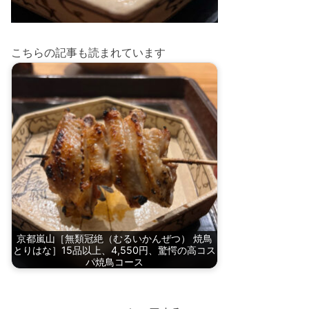
こちらの記事も読まれています
京都嵐山［無類冠絶（むるいかんぜつ） 焼鳥
とりはな］15品以上、4,550円、驚愕の高コス
パ焼鳥コース