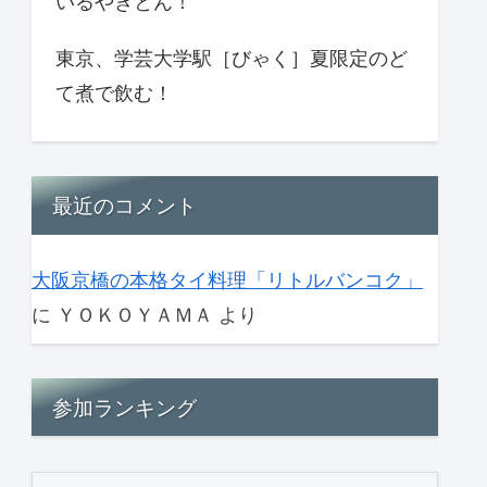
いるやきとん！
東京、学芸大学駅［びゃく］夏限定のど
て煮で飲む！
最近のコメント
大阪京橋の本格タイ料理「リトルバンコク」
に
ＹＯＫＯＹＡＭＡ
より
参加ランキング