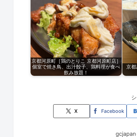
京都河原町［鶏のとりこ 京都河原町店］
個室で焼き鳥、出汁餃子、鶏料理が食べ
京都
飲み放題！
シ
X
Facebook
gcjap