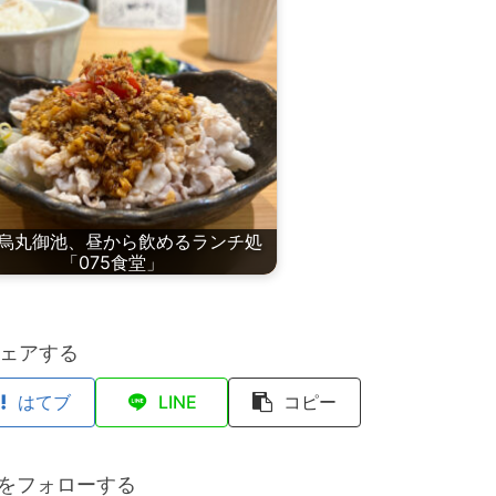
烏丸御池、昼から飲めるランチ処
「075食堂」
ェアする
はてブ
LINE
コピー
anをフォローする