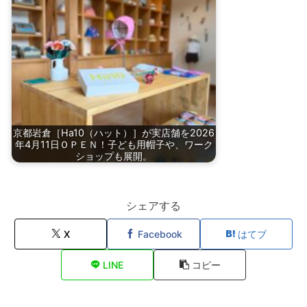
京都岩倉［Ha10（ハット）］が実店舗を2026
年4月11日ＯＰＥＮ！子ども用帽子や、ワーク
ショップも展開。
シェアする
X
Facebook
はてブ
LINE
コピー