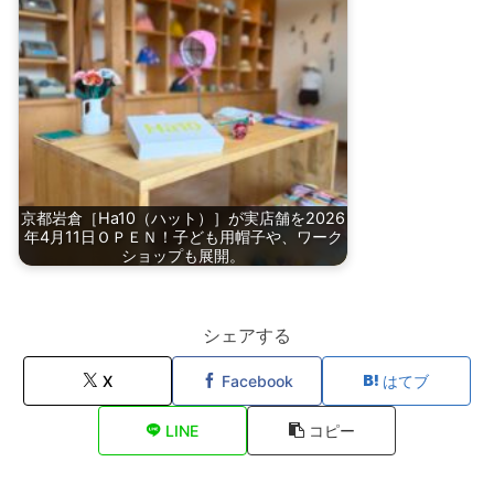
京都岩倉［Ha10（ハット）］が実店舗を2026
年4月11日ＯＰＥＮ！子ども用帽子や、ワーク
ショップも展開。
シェアする
X
Facebook
はてブ
LINE
コピー