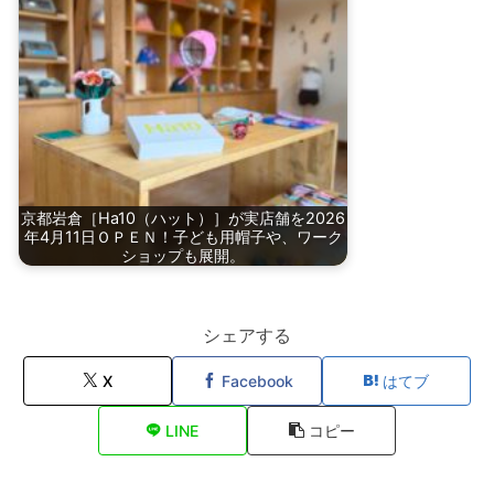
京都岩倉［Ha10（ハット）］が実店舗を2026
年4月11日ＯＰＥＮ！子ども用帽子や、ワーク
ショップも展開。
シェアする
X
Facebook
はてブ
LINE
コピー