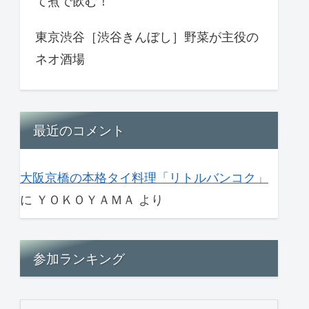
て煮で飲む！
東京渋谷［渋谷きんぼし］野菜が主役の
ネオ酒場
最近のコメント
大阪京橋の本格タイ料理「リトルバンコク」
に
ＹＯＫＯＹＡＭＡ
より
参加ランキング