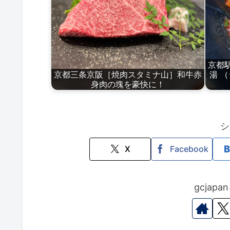
京都
京都三条京阪［焼肉スタミナ山］和牛赤
湯 （
身肉の塊を豪快に！
シ
X
Facebook
gcjap