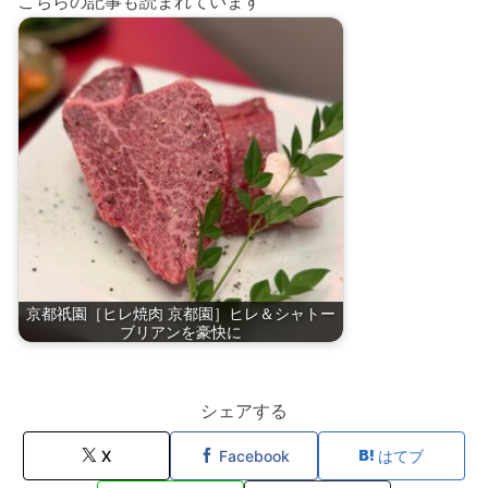
こちらの記事も読まれています
京都祇園［ヒレ焼肉 京都園］ヒレ＆シャトー
ブリアンを豪快に
シェアする
X
Facebook
はてブ