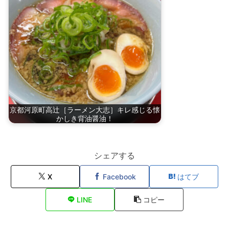
京都河原町高辻［ラーメン大志］キレ感じる懐
かしき背油醤油！
シェアする
X
Facebook
はてブ
LINE
コピー