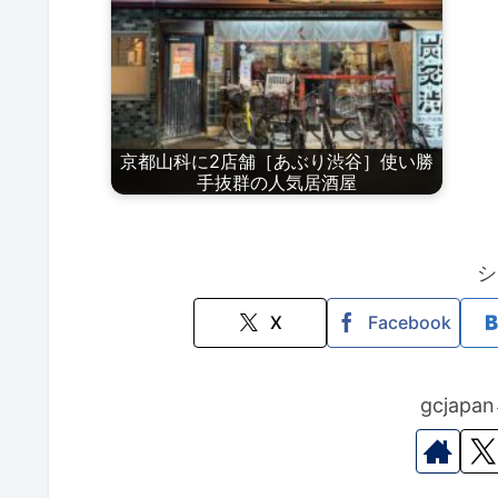
京都山科に2店舗［あぶり渋谷］使い勝
手抜群の人気居酒屋
シ
X
Facebook
gcjap