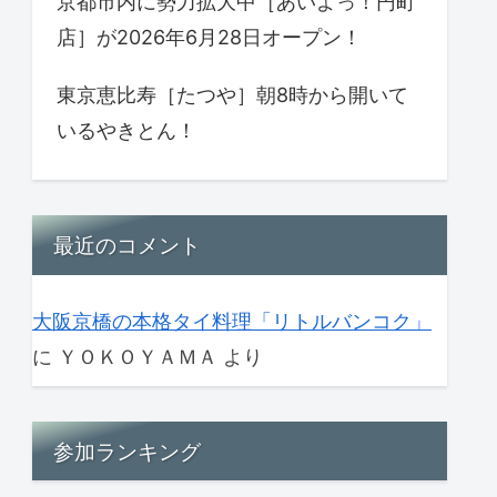
京都市内に勢力拡大中［あいよっ！円町
店］が2026年6月28日オープン！
東京恵比寿［たつや］朝8時から開いて
いるやきとん！
最近のコメント
大阪京橋の本格タイ料理「リトルバンコク」
に
ＹＯＫＯＹＡＭＡ
より
参加ランキング