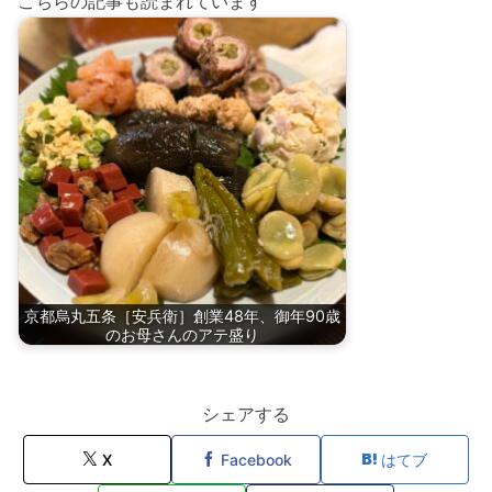
こちらの記事も読まれています
京都烏丸五条［安兵衛］創業48年、御年90歳
のお母さんのアテ盛り
シェアする
X
Facebook
はてブ