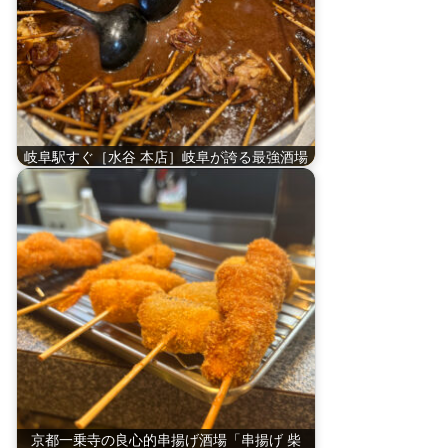
岐阜駅すぐ［水谷 本店］岐阜が誇る最強酒場
京都一乗寺の良心的串揚げ酒場「串揚げ 柴