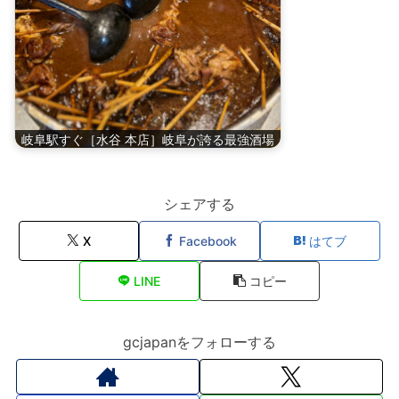
岐阜駅すぐ［水谷 本店］岐阜が誇る最強酒場
シェアする
X
Facebook
はてブ
LINE
コピー
gcjapanをフォローする