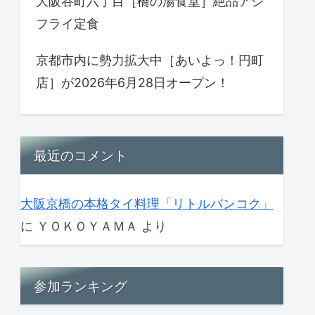
大阪谷町六丁目［橋の湯食堂］絶品アジ
フライ定食
京都市内に勢力拡大中［あいよっ！円町
店］が2026年6月28日オープン！
最近のコメント
大阪京橋の本格タイ料理「リトルバンコク」
に
ＹＯＫＯＹＡＭＡ
より
参加ランキング