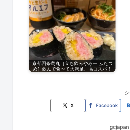
京都四条烏丸［立ち飲みやみー ふたつ
め］飲んで食べて大満足、高コスパ！
シ
X
Facebook
gcjap