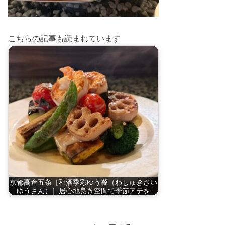
こちらの記事も読まれています
京都高倉五条［和酒季彩ゆう餐（わしゅきさい
ゆうさん）］居心地良き空間で季節アテを