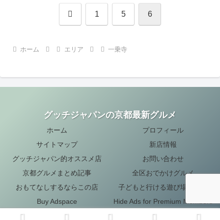
前
1
5
6
へ
ホーム
エリア
一乗寺
グッチジャパンの京都最新グルメ
ホーム
プロフィール
サイトマップ
新店情報
グッチジャパン的オススメ店
お問い合わせ
京都グルメまとめ記事
全区おでかけグルメ
おもてなしするならこの店
子どもと行ける遊び場・お店
Buy Adspace
Hide Ads for Premium Members
© 2017 グッチジャパンの京都最新グルメ.