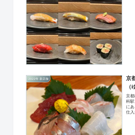
京
2022年 新店舗
（
京都
科駅
にあ
仕入