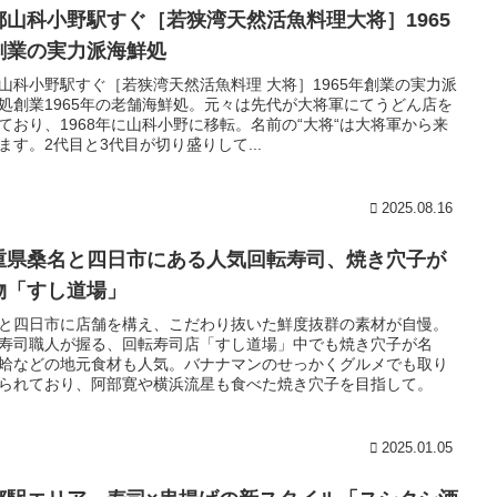
都山科小野駅すぐ［若狭湾天然活魚料理大将］1965
創業の実力派海鮮処
山科小野駅すぐ［若狭湾天然活魚料理 大将］1965年創業の実力派
処創業1965年の老舗海鮮処。元々は先代が大将軍にてうどん店を
ており、1968年に山科小野に移転。名前の“大将“は大将軍から来
ます。2代目と3代目が切り盛りして...
2025.08.16
重県桑名と四日市にある人気回転寿司、焼き穴子が
物「すし道場」
と四日市に店舗を構え、こだわり抜いた鮮度抜群の素材が自慢。
寿司職人が握る、回転寿司店「すし道場」中でも焼き穴子が名
蛤などの地元食材も人気。バナナマンのせっかくグルメでも取り
られており、阿部寛や横浜流星も食べた焼き穴子を目指して。
2025.01.05