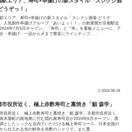
都駅エリア、寿司×串揚げの新スタイル「スシクシ酒
 どうぞっ！」
駅エリア、寿司×串揚げの新スタイル「スシクシ酒場 どうぞ
」人気創作串揚げグループ「あいよっ！！」の新業態が京都駅近
2024年7月5日オープン。『寿司』と『串』を看板メニューに、ア
き・串揚げ・一品から〆まで豊富にラインナップ。...
2024.08.24
都市役所近く、極上赤酢寿司と藁焼き「鮨 森学」
市役所近く、極上赤酢寿司と藁焼き「鮨 森学」京都市役所近く、
路木屋町の路地奥に佇む隠れ家寿司店が2024年6月オープン。黒
調としたシックな店内でいただける極上寿司コース。日本全国の
から仕入れる旬の鮮魚を赤酢のシャリで。また藁...