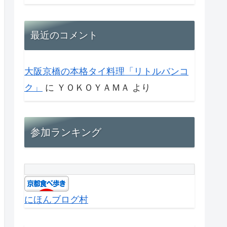
最近のコメント
大阪京橋の本格タイ料理「リトルバンコ
ク」
に
ＹＯＫＯＹＡＭＡ
より
参加ランキング
にほんブログ村