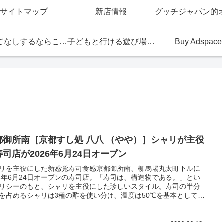
サイトマップ
新店情報
おもてなしするならこの店
子どもと行ける遊び場・お店
Buy Adspace
都御所南［京都すし処 八八 （やや）］シャリが主役
寿司店が2026年6月24日オープン
リを主役にした新感覚寿司食感京都御所南、柳馬場丸太町下ルに
26年6月24日オープンの寿司店。「寿司は、構造物である。」とい
リシーのもと、シャリを主役にした珍しいスタイル。寿司の半分
を占めるシャリは3種の酢を使い分け、温度は50℃を基本として設
魚の脂がシャリの熱で溶け始め、口中でシャリとネタが一体化す
感覚寿司食感を体感できる。