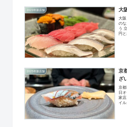
大
2023年新店舗
大阪
のな
う 
円と
京
2025年新店舗
ざ
京都
日オ
家店
イル
して
が名
な品
すよ