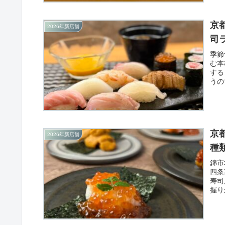
京
2026年新店舗
司
季節
む本
する
うの
とし
京
2026年新店舗
種
錦市
四条
寿司
握り
貫1
一品
来。