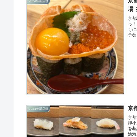
京
2024年新店舗
場
京都
っ！
くに
テ巻
京
2024年新店舗
京都
押小
を基
漁港