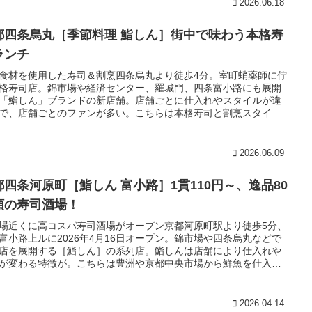
2026.06.18
都四条烏丸［季節料理 鮨しん］街中で味わう本格寿
ランチ
食材を使用した寿司＆割烹四条烏丸より徒歩4分。室町蛸薬師に佇
格寿司店。錦市場や経済センター、羅城門、四条富小路にも展開
「鮨しん」ブランドの新店舗。店舗ごとに仕入れやスタイルが違
で、店舗ごとのファンが多い。こちらは本格寿司と割烹スタイル
て2026年4月23日オープン。
2026.06.09
都四条河原町［鮨しん 富小路］1貫110円～、逸品80
類の寿司酒場！
場近くに高コスパ寿司酒場がオープン京都河原町駅より徒歩5分、
富小路上ルに2026年4月16日オープン。錦市場や四条烏丸などで
店を展開する［鮨しん］の系列店。鮨しんは店舗により仕入れや
が変わる特徴が。こちらは豊洲や京都中央市場から鮮魚を仕入れ1
10円～、季節の寿司ネタやインパクト抜群のこぼれ寿司にアテや
など約80種類のメニューの数々。京都カジュアル寿司ブームの到
2026.04.14