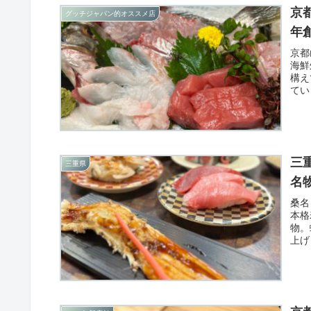
京
グッチジャパン的オススメ店
年
京都
海鮮
構え
てい
三
三重県
名
桑名
本格
物。
上げ