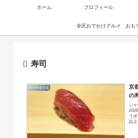
ホーム
プロフィール
全区おでかけグルメ
寿司
京
2026年新店舗
の
シャ
20
うポ
以上
計。
る新