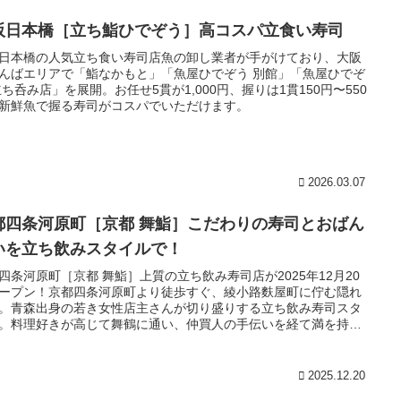
阪日本橋［立ち鮨ひでぞう］高コスパ立食い寿司
日本橋の人気立ち食い寿司店魚の卸し業者が手がけており、大阪
んばエリアで「鮨なかもと」「魚屋ひでぞう 別館」「魚屋ひでぞ
立ち呑み店」を展開。お任せ5貫が1,000円、握りは1貫150円〜550
新鮮魚で握る寿司がコスパでいただけます。
2026.03.07
都四条河原町［京都 舞鮨］こだわりの寿司とおばん
いを立ち飲みスタイルで！
四条河原町［京都 舞鮨］上質の立ち飲み寿司店が2025年12月20
ープン！京都四条河原町より徒歩すぐ、綾小路麩屋町に佇む隠れ
。青森出身の若き女性店主さんが切り盛りする立ち飲み寿司スタ
。料理好きが高じて舞鶴に通い、仲買人の手伝いを経て満を持じ
オープン。舞鶴直送鮮魚の寿司に、京都の伝統手作りおばんざい
物。立ち飲みながら、丁寧に提供される寿司やおばんざいは上品
々。なかなか京都に出回らない地元青森の地酒とともに味わえま
2025.12.20
。16時からオープンとあって、０次会にもおすすめ。