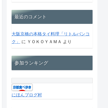
最近のコメント
大阪京橋の本格タイ料理「リトルバンコ
ク」
に
ＹＯＫＯＹＡＭＡ
より
参加ランキング
にほんブログ村