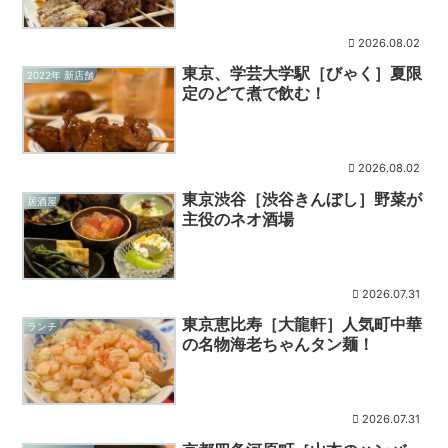
2026.08.02
東京、学芸大学駅［びゃく］夏限
2022年 新店舗
定のどて煮で飲む！
2026.08.02
東京渋谷［渋谷きんぼし］野菜が
居酒屋
主役のネオ酒場
2026.07.31
東京恵比寿［大龍軒］人気町中華
ランチ
の名物海老ちゃんタン麺！
2026.07.31