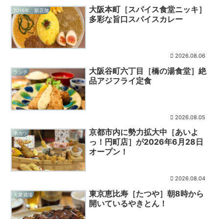
大阪本町［スパイス食堂ニッキ］
2016年 新店舗
多彩な旨口スパイスカレー
2026.08.06
大阪谷町六丁目［橋の湯食堂］絶
ランチ
品アジフライ定食
2026.08.05
京都市内に勢力拡大中［あいよ
串カツ
っ！円町店］が2026年6月28日
オープン！
2026.08.04
東京恵比寿［たつや］朝8時から
大衆酒場
開いているやきとん！