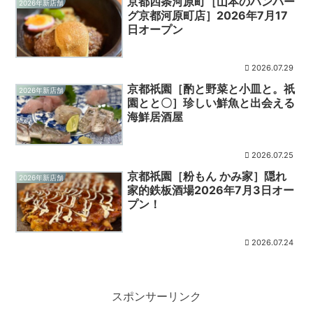
京都四条河原町［山本のハンバー
2026年新店舗
グ京都河原町店］2026年7月17
日オープン
2026.07.29
京都祇園［酌と野菜と小皿と。祇
2026年新店舗
園とと〇］珍しい鮮魚と出会える
海鮮居酒屋
2026.07.25
京都祇園［粉もん かみ家］隠れ
2026年新店舗
家的鉄板酒場2026年7月3日オー
プン！
2026.07.24
スポンサーリンク