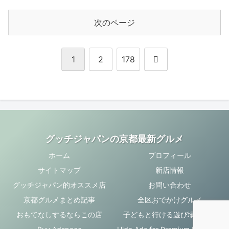
次のページ
次
1
2
178
へ
グッチジャパンの京都最新グルメ
ホーム
プロフィール
サイトマップ
新店情報
グッチジャパン的オススメ店
お問い合わせ
京都グルメまとめ記事
全区おでかけグルメ
おもてなしするならこの店
子どもと行ける遊び場・お店