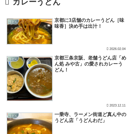
カレーうどん
京都に3店舗のカレーうどん［味
うどん
味香］決め手は出汁！
2026.02.04
京都三条京阪、老舗うどん店「め
うどん
ん処 みや古」の愛されカレーう
どん！
2023.12.11
一乗寺、ラーメン街道ど真ん中の
うどん
うどん店「うどんわだ」