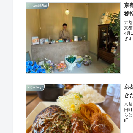
京
2024年新店舗
移
京都
京都
4月
ぎず
京
ハンバーグ
き
京都
円町
らと
町、