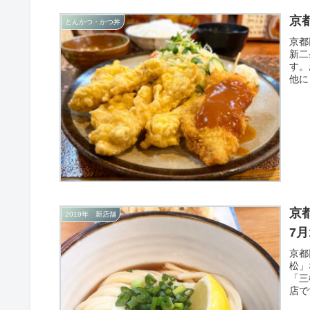
京
とんかつ・かつ丼
京都
新二
す。
他に
京
2019年 新店舗
7
京都
松」
「三
店で