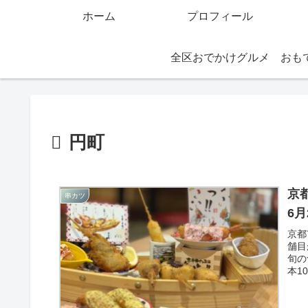
ホーム
プロフィール
全区おでかけグルメ
円町
京
串カツ
6
京都
舗目
旬の
本1
イボ