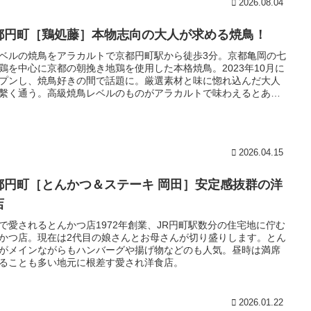
2026.08.04
都円町［鶏処藤］本物志向の大人が求める焼鳥！
ベルの焼鳥をアラカルトで京都円町駅から徒歩3分。京都亀岡の七
鶏を中心に京都の朝挽き地鶏を使用した本格焼鳥。2023年10月に
プンし、焼鳥好きの間で話題に。厳選素材と味に惚れ込んだ大人
繫く通う。高級焼鳥レベルのものがアラカルトで味わえるとあっ
好きな部位を好きなだけ味わえますよ。
2026.04.15
都円町［とんかつ＆ステーキ 岡田］安定感抜群の洋
店
で愛されるとんかつ店1972年創業、JR円町駅数分の住宅地に佇む
かつ店。現在は2代目の娘さんとお母さんが切り盛りします。とん
がメインながらもハンバーグや揚げ物などのも人気。昼時は満席
ることも多い地元に根差す愛され洋食店。
2026.01.22