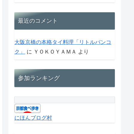
最近のコメント
大阪京橋の本格タイ料理「リトルバンコ
ク」
に
ＹＯＫＯＹＡＭＡ
より
参加ランキング
にほんブログ村