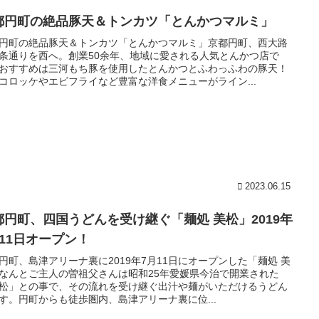
都円町の絶品豚天＆トンカツ「とんかつマルミ」
円町の絶品豚天＆トンカツ「とんかつマルミ」京都円町、西大路
条通りを西へ。創業50余年、地域に愛される人気とんかつ店で
おすすめは三河もち豚を使用したとんかつとふわっふわの豚天！
コロッケやエビフライなど豊富な洋食メニューがライン...
2023.06.15
都円町、四国うどんを受け継ぐ「麺処 美松」2019年
月11日オープン！
円町、島津アリーナ裏に2019年7月11日にオープンした「麺処 美
なんとご主人の曽祖父さんは昭和25年愛媛県今治で開業された
松」との事で、その流れを受け継ぐ出汁や麺がいただけるうどん
す。円町からも徒歩圏内、島津アリーナ裏に位...