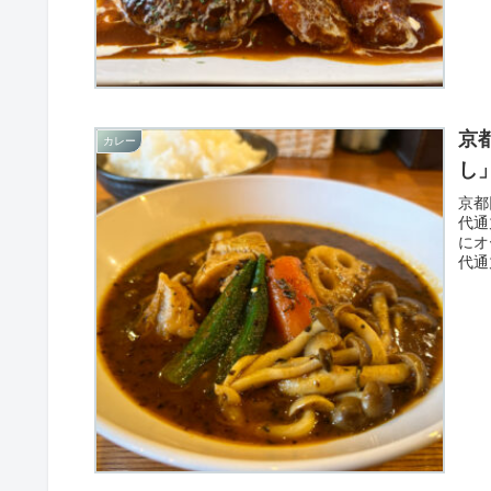
京
カレー
し
京都
代通
にオ
代通