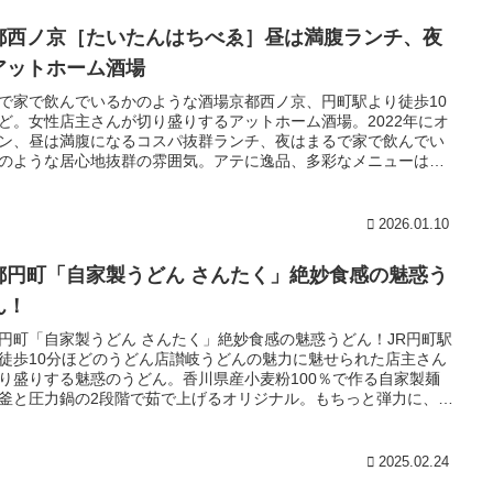
都西ノ京［たいたんはちべゑ］昼は満腹ランチ、夜
アットホーム酒場
で家で飲んでいるかのような酒場京都西ノ京、円町駅より徒歩10
ど。女性店主さんが切り盛りするアットホーム酒場。2022年にオ
ン、昼は満腹になるコスパ抜群ランチ、夜はまるで家で飲んでい
のような居心地抜群の雰囲気。アテに逸品、多彩なメニューはど
お酒に合います。吸い込まれるような日常に寄り添う街酒場。
2026.01.10
都円町「自家製うどん さんたく」絶妙食感の魅惑う
ん！
円町「自家製うどん さんたく」絶妙食感の魅惑うどん！JR円町駅
徒歩10分ほどのうどん店讃岐うどんの魅力に魅せられた店主さん
り盛りする魅惑のうどん。香川県産小麦粉100％で作る自家製麺
釜と圧力鍋の2段階で茹で上げるオリジナル。もちっと弾力に、ふ
と口どける独特の食感う生み出す。ぶっかけ、ざる、釜あげなど
なメニューは大人から子どもまでファン多数。
2025.02.24