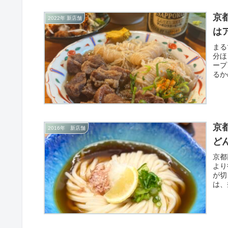
京
2022年 新店舗
は
まる
分ほ
ープ
るか
れも
京
2016年 新店舗
ど
京都
より
が切
は、
わっ
豊富