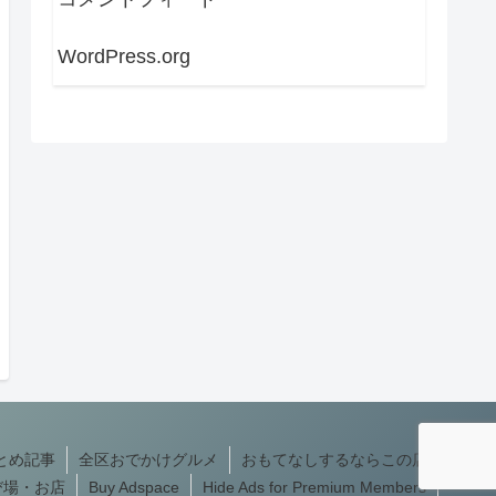
WordPress.org
とめ記事
全区おでかけグルメ
おもてなしするならこの店
び場・お店
Buy Adspace
Hide Ads for Premium Members