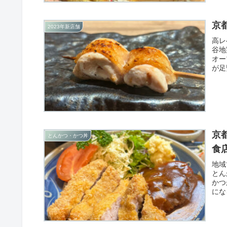
京
2023年新店舗
高レ
谷地
オー
が足
て、
京
とんかつ・かつ丼
食
地域
とん
かつ
にな