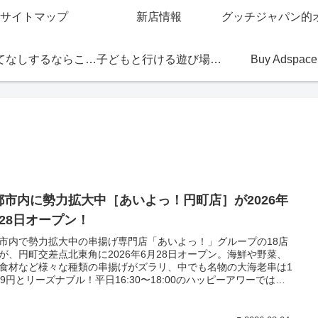
サイトマップ
新店情報
おもてなしするならこの店
子どもと行ける遊び場・お店
Buy Adspace
都市内に勢力拡大中［あいよっ！円町店］が2026年
月28日オープン！
市内で勢力拡大中の串揚げ専門店「あいよっ！」グループの18店
が、円町交差点北東角に2026年6月28日オープン。海鮮や野菜、
食材など様々な種類の串揚げがズラリ、中でも名物の大海老串は1
09円とリーズナブル！平日16:30〜18:00のハッピーアワーではハ
ールとレモンサワーが何杯飲んでも1杯39円と破格の内容。