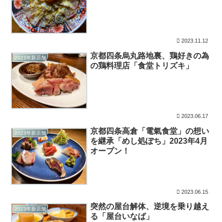
2023.11.12
京都四条烏丸路地裏、鶏好きの為
2023年新店舗
の鶏料理店「食堂トリズキ」
2023.06.17
京都四条高倉「電氣食堂」の想い
2023年新店舗
を継承「めし処ぽち」2023年4月
オープン！
2023.06.15
突然の屋台解体、逆境を乗り越え
2023年新店舗
る「屋台いなば」