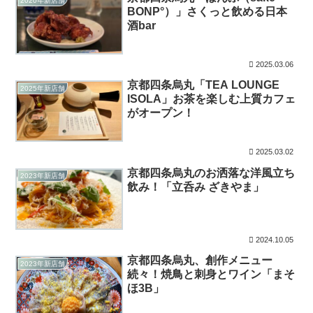
2020年新店舗
BONP°）」さくっと飲める日本
酒bar
2025.03.06
京都四条烏丸「TEA LOUNGE
2025年新店舗
ISOLA」お茶を楽しむ上質カフェ
がオープン！
2025.03.02
京都四条烏丸のお洒落な洋風立ち
2023年新店舗
飲み！「立呑み ざきやま」
2024.10.05
京都四条烏丸、創作メニュー
2023年新店舗
続々！焼鳥と刺身とワイン「まそ
ほ3B」